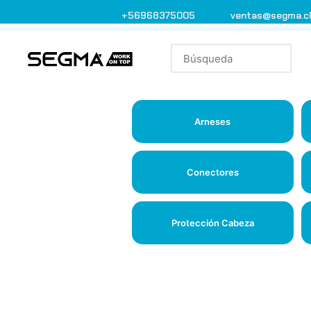
+56968375005
ventas@segma.c
Arneses
Conectores
Protección Cabeza