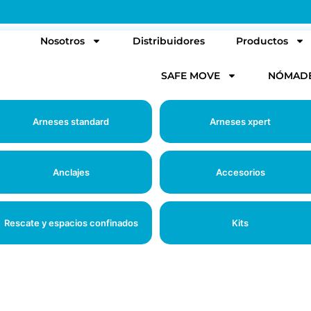
l
Nosotros
Distribuidores
Productos
SAFE MOVE
NÓMAD
Arneses standard
Arneses xpert
Anclajes
Accesorios
Rescate y espacios confinados
Kits