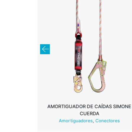
 PRINCE
AMORTIGUADOR DE CAÍDAS SIMONE
CUERDA
res
Leer más
Amortiguadores
Conectores