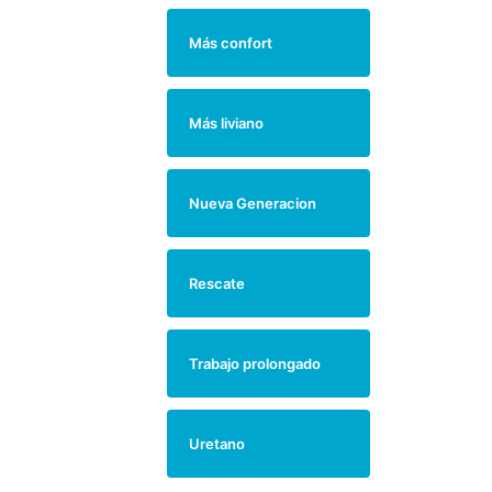
Más confort
Más liviano
Nueva Generacion
Rescate
Trabajo prolongado
Uretano