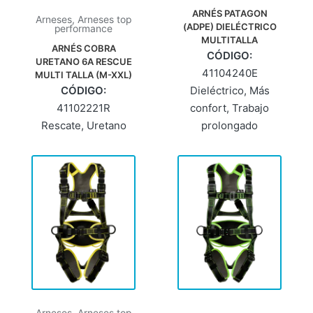
ARNÉS PATAGON
Arneses
,
Arneses top
(ADPE) DIELÉCTRICO
performance
MULTITALLA
ARNÉS COBRA
CÓDIGO:
URETANO 6A RESCUE
41104240E
MULTI TALLA (M-XXL)
CÓDIGO:
Dieléctrico
,
Más
41102221R
confort
,
Trabajo
Rescate
,
Uretano
prolongado