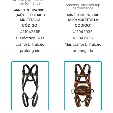
Arneses
,
Arneses top
performance
Arneses
,
Arneses top
performance
ARNÉS COBRA 3000
(4A) DIELÉCTRICO
ARNÉS COBRA 3000
MULTITALLA
(ADP) MULTITALLA
CÓDIGO:
CÓDIGO:
41104239E
41104203E,
Dieléctrico
,
Más
41104203S
confort
,
Trabajo
Más confort
,
Trabajo
prolongado
prolongado