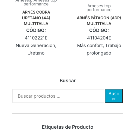
Arneses
,
Arneses top
performance
Arneses top
performance
ARNÉS COBRA
URETANO (4A)
ARNÉS PÁTAGON (ADP)
MULTITALLA
MULTITALLA
CÓDIGO:
CÓDIGO:
41102221E
41104204E
Nueva Generacion
,
Más confort
,
Trabajo
Uretano
prolongado
Buscar
Busc
ar
Etiquetas de Producto