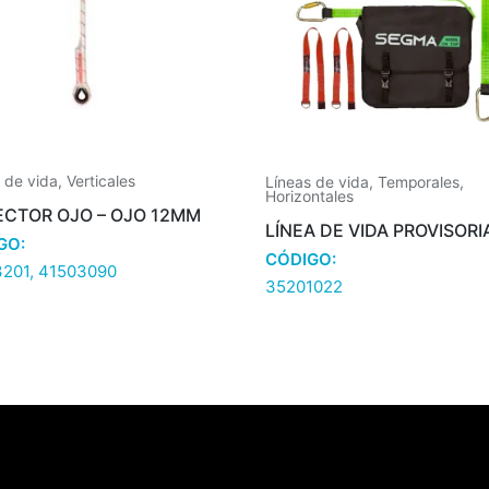
 de vida
,
Verticales
Líneas de vida
,
Temporales
,
Horizontales
CTOR OJO – OJO 12MM
LÍNEA DE VIDA PROVISORI
GO:
CÓDIGO:
201, 41503090
35201022