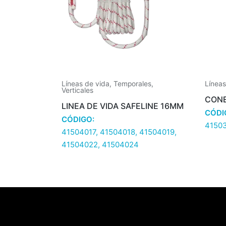
Líneas de vida
,
Temporales
,
Líneas
Verticales
CONE
LINEA DE VIDA SAFELINE 16MM
CÓDI
CÓDIGO:
41503
41504017, 41504018, 41504019,
41504022, 41504024