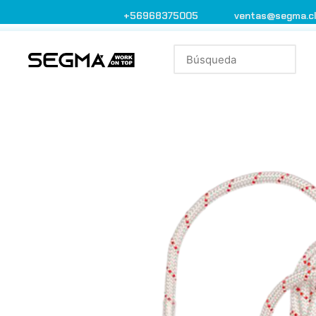
+56968375005
ventas@segma.c