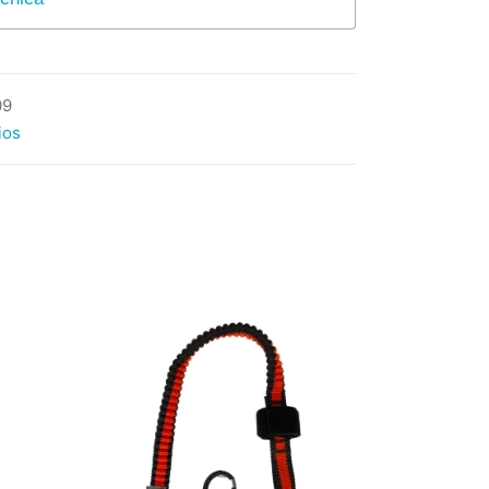
09
ios