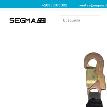
+56968375005
ventas@segma.c