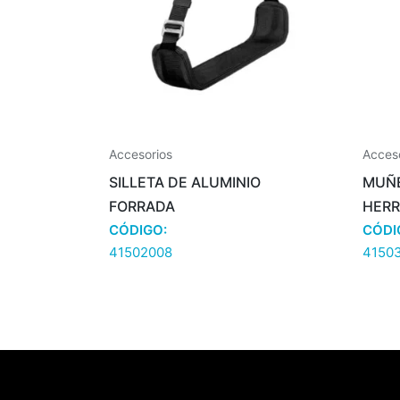
Accesorios
Acces
SILLETA DE ALUMINIO
MUÑ
FORRADA
HERR
CÓDIGO:
CÓDI
41502008
41503