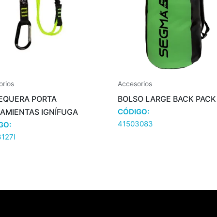
orios
Accesorios
EQUERA PORTA
BOLSO LARGE BACK PACK
CÓDIGO:
AMIENTAS IGNÍFUGA
41503083
GO:
127I