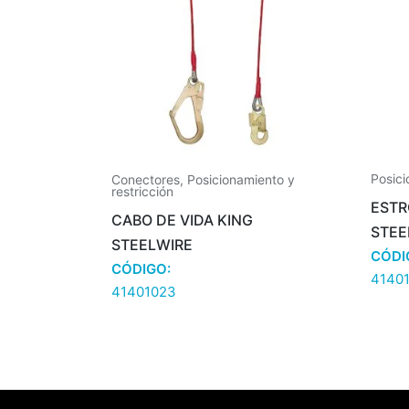
Posici
Conectores
,
Posicionamiento y
restricción
ESTR
CABO DE VIDA KING
STEE
STEELWIRE
CÓDI
CÓDIGO:
4140
41401023