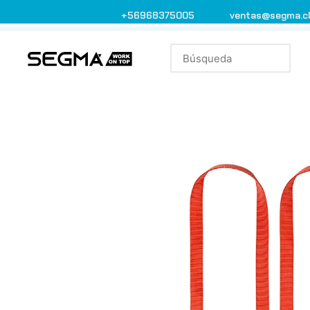
+56968375005
ventas@segma.c