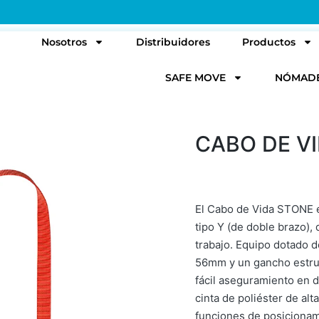
l
Nosotros
Distribuidores
Productos
SAFE MOVE
NÓMAD
CABO DE VI
El Cabo de Vida STONE e
tipo Y (de doble brazo),
trabajo. Equipo dotado 
56mm y un gancho estruc
fácil aseguramiento en 
cinta de poliéster de al
funciones de posicionam