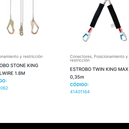
onamiento y restricción
Conectores
,
Posicionamiento y
restricción
OBO STONE KING
ESTROBO TWIN KING MAX
LWIRE 1.8M
0,35m
GO:
CÓDIGO:
1062
41401164