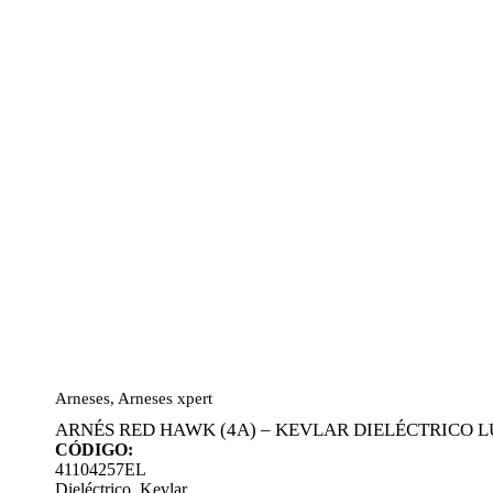
Arneses
,
Arneses xpert
ARNÉS RED HAWK (4A) – KEVLAR DIELÉCTRICO 
CÓDIGO:
41104257EL
Dieléctrico
,
Kevlar