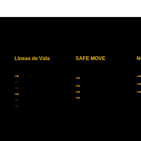
Líneas de Vida
SAFE MOVE
N
PLATAFORMAS Y
TEMPORALES
JAULAS
- HORIZONTALES
RIELES MÓVILES
- VERTICALES
BRAZOS MÓVILES
PERMANENTES
ESPECIALES
- HORIZONTALES
- VERTICALES
A