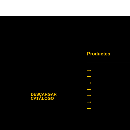
Productos
POTENCIANDO EL
ARNESES
RENDIMIENTO Y LA
SEGURIDAD DEL TRABAJO
CONECTORES
EN ALTURA
ANCLAJE
RESCATE
DESCARGAR
ACCESORIOS
CATÁLOGO
PROTECCIÓN CABEZ
KITS