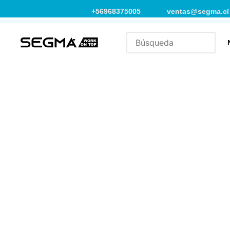
+56968375005
ventas@segma.cl