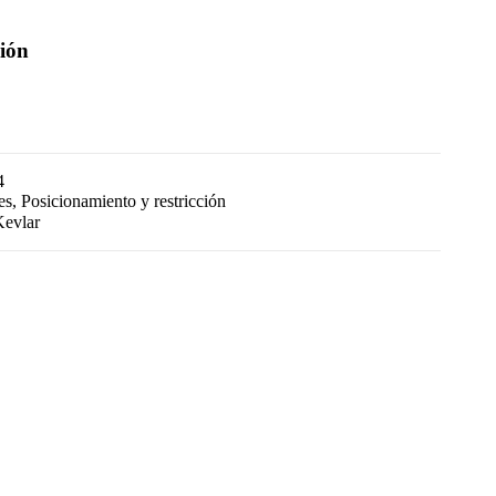
ción
4
es
,
Posicionamiento y restricción