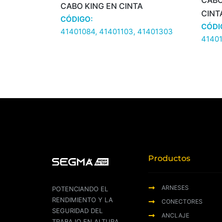
CABO
CABO KING EN CINTA
CINT
CÓDIGO:
CÓDI
41401084, 41401103, 41401303
41401
Productos
ARNESES
POTENCIANDO EL
RENDIMIENTO Y LA
CONECTORES
SEGURIDAD DEL
ANCLAJE
TRABAJO EN ALTURA