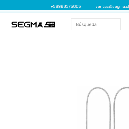
+56968375005
ventas@segma.c