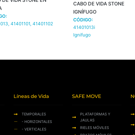
 DE VIDA STONE EN
CABO DE VIDA STONE
A
IGNÍFUGO
GO:
CÓDIGO:
013, 41401101, 41401102
41401013i
Ignifugo
Líneas de Vida
SAFE MOVE
N
TEMPORALES
PLATAFORMAS Y
JAULAS
- HORIZONTALES
RIELES MÓVILES
- VERTICALES