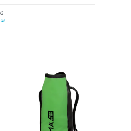
82
ios