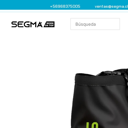
+56968375005
ventas@segma.c