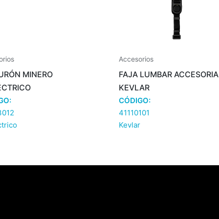
orios
Accesorios
URÓN MINERO
FAJA LUMBAR ACCESORIA
ÉCTRICO
KEVLAR
GO:
CÓDIGO:
3012
41110101
ctrico
Kevlar