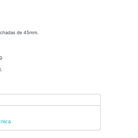
olchadas de 45mm.
g.
t.
cnica