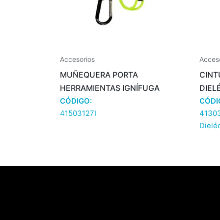
Accesorios
Acces
MUÑEQUERA PORTA
CINT
HERRAMIENTAS IGNÍFUGA
DIEL
CÓDIGO:
CÓDI
41503127I
4130
Dielé