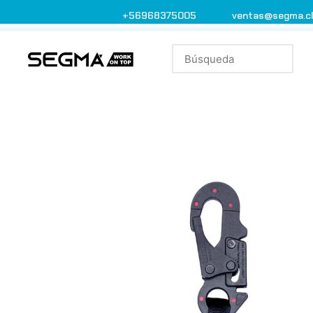
+56968375005
ventas@segma.c