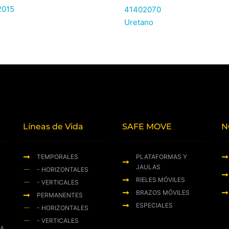
2015
41402070
Uretano
Líneas de Vida
SAFE MOVE
N
TEMPORALES
PLATAFORMAS Y
JAULAS
- HORIZONTALES
RIELES MÓVILES
- VERTICALES
BRAZOS MÓVILES
PERMANENTES
ESPECIALES
- HORIZONTALES
- VERTICALES
ZA