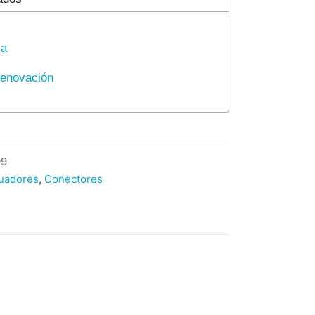
ca
Renovación
09
uadores
,
Conectores