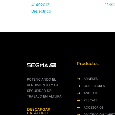
4140
41402012
Dieléctrico
Productos
ARNESES
POTENCIANDO EL
RENDIMIENTO Y LA
CONECTORES
SEGURIDAD DEL
ANCLAJE
TRABAJO EN ALTURA
RESCATE
ACCESORIOS
DESCARGAR
CATÁLOGO
PROTECCIÓN CABE